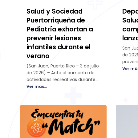
Salud y Sociedad
Depa
Puertorriqueña de
Salu
Pediatría exhortan a
camp
prevenir lesiones
lanz
infantiles durante el
San Jua
verano
de 2026
preveni
(San Juan, Puerto Rico – 3 de julio
lesione
Ver más
de 2026) – Ante el aumento de
muerte
actividades recreativas durante
cabeza
el fin de semana festivo y el resto
Ver más...
el sec
de la temporada de verano, el
de Salu
secretario del Departamento de
junto a
Salud (DS), Víctor M. Ramos
Puerto
Otero, hizo un llamado a padres,
Trauma
madres, cuidadores y a toda la
Chrispo
comunidad a reforzar las
presen
medidas de prevención para