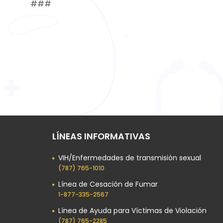
###
LÍNEAS INFORMATIVAS
VIH/Enfermedades de transmisión sexual
(787) 765-1010
Línea de Cesación de Fumar
1-877-335-2567
Línea de Ayuda para Víctimas de Violación
(787) 765-2285