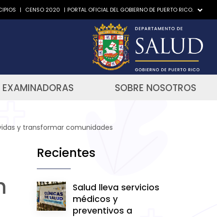
IPIOS
|
CENSO 2020
|
PORTAL OFICIAL DEL GOBIERNO DE PUERTO RICO.
 EXAMINADORAS
SOBRE NOSOTROS
 vidas y transformar comunidades
Recientes
n
Salud lleva servicios
médicos y
preventivos a