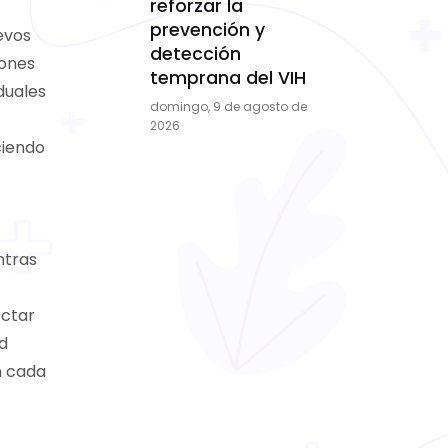
reforzar la
prevención y
evos
detección
iones
temprana del VIH
duales
domingo, 9 de agosto de
2026
ciendo
ntras
ectar
d
n cada