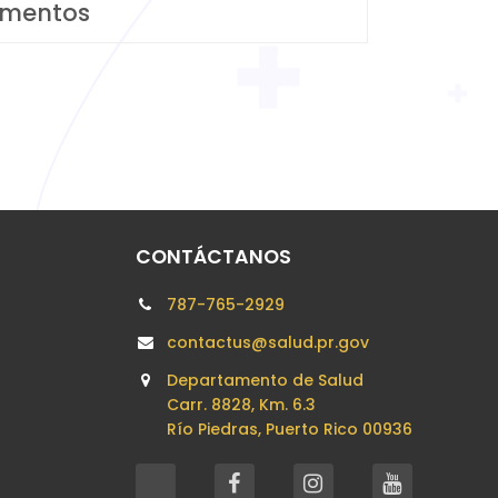
umentos
CONTÁCTANOS
787-765-2929
contactus@salud.pr.gov
Departamento de Salud
Carr. 8828, Km. 6.3
Río Piedras, Puerto Rico 00936