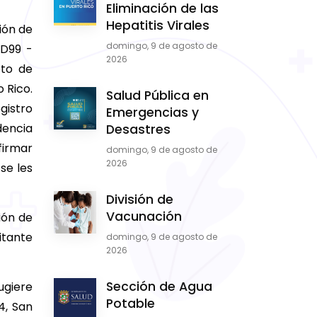
Eliminación de las
Hepatitis Virales
ión de
domingo, 9 de agosto de
RD99 -
2026
oto de
 Rico.
Salud Pública en
gistro
Emergencias y
dencia
Desastres
firmar
domingo, 9 de agosto de
2026
se les
División de
Vacunación
ión de
itante
domingo, 9 de agosto de
2026
Sección de Agua
ugiere
Potable
4, San