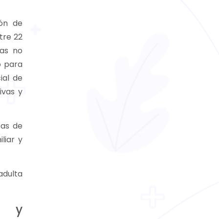
ión de
tre 22
cas no
o para
ial de
ivas y
cas de
liar y
adulta
os y