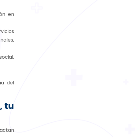
ión en
rvicios
nales,
ocial,
ia del
, tu
pactan