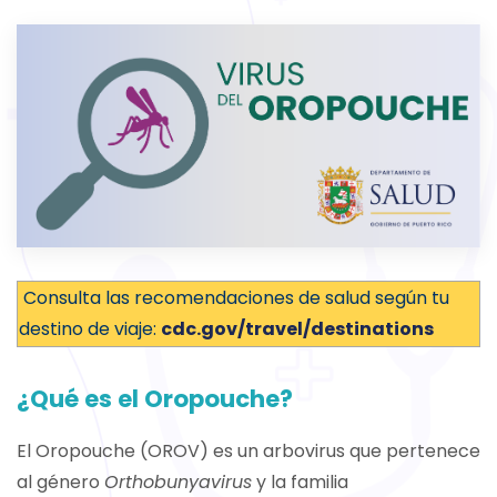
Consulta las recomendaciones de salud según tu
destino de viaje:
cdc.gov/travel/destinations
¿Qué es el Oropouche?
El Oropouche (OROV) es un arbovirus que pertenece
al género
Orthobunyavirus
y la familia