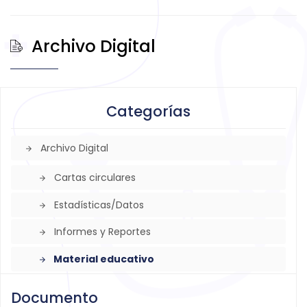
Archivo Digital
Categorías
Archivo Digital
arrow_forward
Cartas circulares
arrow_forward
Estadísticas/Datos
arrow_forward
Informes y Reportes
arrow_forward
Material educativo
arrow_forward
Documento