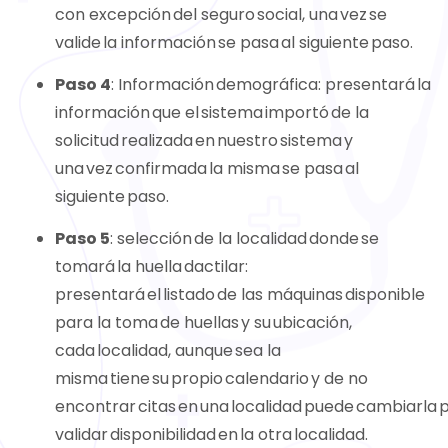
con excepción del seguro social, una vez se
valide la información se pasa al siguiente paso.
Paso 4
: Información demográfica: presentará la
información que el sistema importó de la
solicitud realizada en nuestro sistema y
una vez confirmada la misma se pasa al
siguiente paso.
Paso 5
: selección de la localidad donde se
tomará la huella dactilar:
presentará el listado de las máquinas disponible
para la toma de huellas y su ubicación,
cada localidad, aunque sea la
misma tiene su propio calendario y de no
encontrar citas en una localidad puede cambiarla 
validar disponibilidad en la otra localidad.