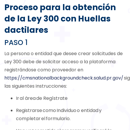
Proceso para la obtención
de la Ley 300 con Huellas
dactilares
PASO 1
La persona o entidad que desee crear solicitudes de
Ley 300 debe de solicitar acceso a la plataforma
registrándose como proveedor en
https://cmsnationalbackgroundcheck.salud.pr.gov/
si
las siguientes instrucciones:
Ir al área de Regístrate
Registrarse como Individuo o entidad y
completar el formulario.