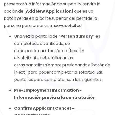
presentará la información de su perfil y tendrá la
opción de [
Add New Application]
que es un
botón verde en la parte superior del perfil de la
persona para crear una nueva solicitud.
Una vez la pantalla de “
Person Sumary
” es
completada o verificada, se
debe presionar el botón de [Next] y
el solicitante deberá llenar las
otras pantallas siempre presionando el botón de
[Next] para poder completar la solicitud.
Las
pantallas para completar son las siguientes:
Pre-Employment Information -
Información previa a la contratación
Confirm Applicant Concet –