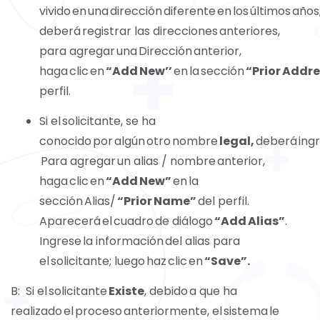
vivido en una dirección diferente en los últimos años
deberá registrar las direcciones anteriores,
para agregar una Dirección anterior,
haga clic en
“Add New’’
en la sección
“Prior Addr
perfil.
Si el solicitante, se ha
conocido por algún otro nombre
legal,
deberá ingr
Para agregar un alias / nombre anterior,
haga clic en
“Add New”
en la
sección Alias/
“Prior Name”
del perfil.
Aparecerá el cuadro de diálogo
“Add Alias”
.
Ingrese la información del alias para
el solicitante; luego haz clic en
“Save”.
B
: Si el solicitante
Existe
, debido a que ha
realizado el proceso anteriormente, el sistema le