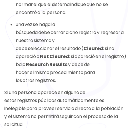
normar el que el sistema indique que no se
encontró a la persona.
una vez se haga la
búsqueda debe cerrar dicho registro y regresar a
nuestro sistema y
debe seleccionar el resultado (
Cleared:
si no
apareció o
Not Cleared:
si apareció en el registro)
bajo
Research Results
y debe de
hacer el mismo procedimiento para
los otros registros.
Si una persona aparece en alguno de
estos registros públicos automáticamente es
inelegible para proveer servicio directo a la población
y el sistema no permitirá seguir con el proceso de la
solicitud.