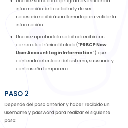
Una vez sometido
el programa verificará la
información de la solicitud y de ser
necesario recibirá una llamada para validar la
información
Una vez aprobada la solicitud recibirá un
correo electrónico titulado (“
PRBCP New
User Account Login Information
”) que
contendrá el enlace del sistema, su usuario y
contraseña temporera.
PASO 2
Depende del paso anterior y haber recibido un
username y password para realizar el siguiente
paso: