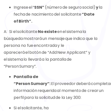
Ingrese el “
SSN”
(número de seguro social)
y
la
fecha de nacimiento del solicitante
“Date
of Birth”.
A: Si el solicitante
No
existe
en el sistema la
búsqueda mostrará un mensaje que indica que la
persona no fue encontrada y le
aparecerá el botón de “Add New Applicant” y
el sistema lo llevará a la pantalla de
“Person Sumary”.
Pantalla de
“Person Sumary”:
El proveedor deberá completar
información requerida al momento de crear un
perfil para la solicitud de la Ley 300:
Si el solicitante, ha